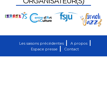
ORGANISATEUR(S)
Les saisons précédentes
A propos
Espace presse
Contact