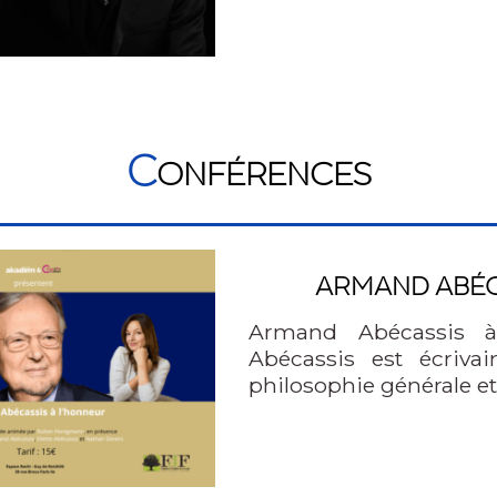
C
ONFÉRENCES
ARMAND ABÉC
Armand Abécassis 
Abécassis est écriva
philosophie générale e