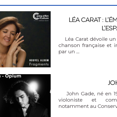
LÉA CARAT : L’
L’ES
Léa Carat dévoile un u
chanson française et 
par un …
JO
John Gade, né en 199
violoniste et comp
notamment au Conserv