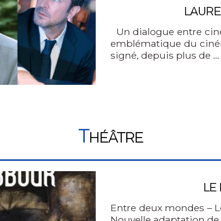
LAUR
Un dialogue entre ci
emblématique du ciném
signé, depuis plus de …
T
HÉÂTRE
LE
Entre deux mondes – 
Nouvelle adaptation d