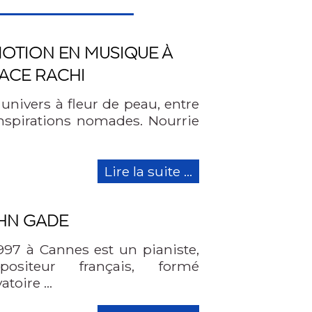
ÉMOTION EN MUSIQUE À
PACE RACHI
nivers à fleur de peau, entre
inspirations nomades. Nourrie
Lire la suite ...
HN GADE
7 à Cannes est un pianiste,
ositeur français, formé
atoire …