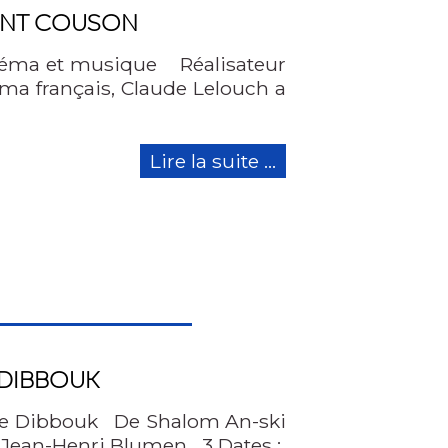
ENT COUSON
néma et musique Réalisateur
a français, Claude Lelouch a
Lire la suite ...
 DIBBOUK
Le Dibbouk De Shalom An-ski
e Jean-Henri Blumen 3 Dates :